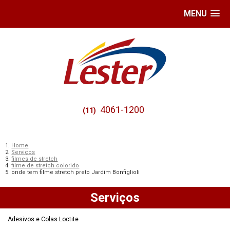
MENU
4061-1200
(11)
Home
Serviços
filmes de stretch
filme de stretch colorido
onde tem filme stretch preto Jardim Bonfiglioli
Serviços
Adesivos e Colas Loctite