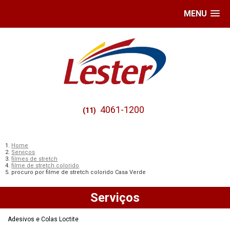
MENU
4061-1200
(11)
Home
Serviços
filmes de stretch
filme de stretch colorido
procuro por filme de stretch colorido Casa Verde
Serviços
Adesivos e Colas Loctite