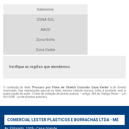
Selecione:
ZONA SUL
ABCD
Zona Norte
Zona Oeste
Verifique as regiões que atendemos
O conteúdo do texto "
Procuro por Filme de Stretch Colorido Casa Verde
" é de direito
reservado. Sua reprodução, parcial ou total, mesmo citando nossos links, é proibida sem a
autorização do autor. Crime de violação de direito autoral – artigo 184 do Código Penal –
Lei
9610/98 - Lei de direitos autorais
.
COMERCIAL LESTER PLASTICOS E BORRACHAS LTDA - ME
Av. Eldorado, 1009 - Casa Grande