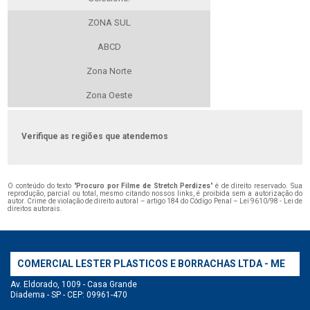
ZONA SUL
ABCD
Zona Norte
Zona Oeste
Verifique as regiões que atendemos
O conteúdo do texto "
Procuro por Filme de Stretch Perdizes
" é de direito reservado. Sua
reprodução, parcial ou total, mesmo citando nossos links, é proibida sem a autorização do
autor. Crime de violação de direito autoral – artigo 184 do Código Penal –
Lei 9610/98 - Lei de
direitos autorais
.
COMERCIAL LESTER PLASTICOS E BORRACHAS LTDA - ME
Av. Eldorado, 1009 - Casa Grande
Diadema - SP - CEP: 09961-470