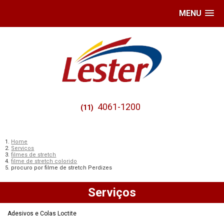
MENU
4061-1200
(11)
Home
Serviços
filmes de stretch
filme de stretch colorido
procuro por filme de stretch Perdizes
Serviços
Adesivos e Colas Loctite