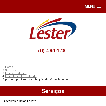
MENU
4061-1200
(11)
Home
Serviços
filmes de stretch
filme de stretch colorido
procuro por filme stretch aplicador Chora Menino
Serviços
Adesivos e Colas Loctite