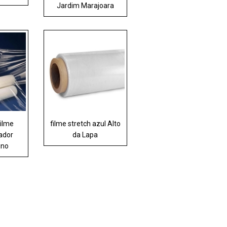
Jardim Marajoara
filme
filme stretch azul Alto
cador
da Lapa
ino