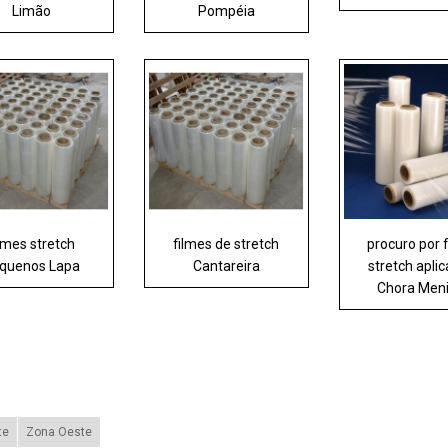
Limão
Pompéia
ilmes stretch
filmes de stretch
procuro por 
quenos Lapa
Cantareira
stretch apli
Chora Men
te
Zona Oeste