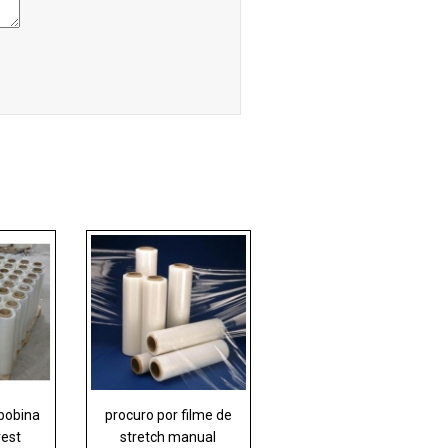
 bobina
procuro por filme de
rest
stretch manual