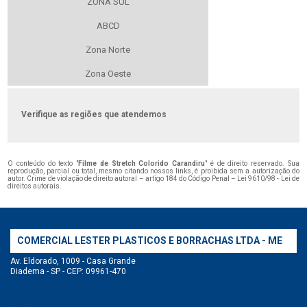
ZONA SUL
ABCD
Zona Norte
Zona Oeste
Verifique as regiões que atendemos
O conteúdo do texto "
Filme de Stretch Colorido Carandiru
" é de direito reservado. Sua
reprodução, parcial ou total, mesmo citando nossos links, é proibida sem a autorização do
autor. Crime de violação de direito autoral – artigo 184 do Código Penal –
Lei 9610/98 - Lei de
direitos autorais
.
COMERCIAL LESTER PLASTICOS E BORRACHAS LTDA - ME
Av. Eldorado, 1009 - Casa Grande
Diadema - SP - CEP: 09961-470