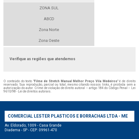
ZONA SUL
ABCD
Zona Norte
Zona Oeste
Verifique as regiões que atendemos
O conteúdo do texto "
Filme de Stretch Manual Melhor Preço Vila Medeiros
" é de direito
reservado. Sua reprodução, parcial ou total, mesmo citando nossos links, é proibida sem a
autorização do autor. Crime de violação de direito autoral – artigo 184 do Código Penal –
Lei
9610/98 - Lei de direitos autorais
.
COMERCIAL LESTER PLASTICOS E BORRACHAS LTDA - ME
Av. Eldorado, 1009 - Casa Grande
Diadema - SP - CEP: 09961-470