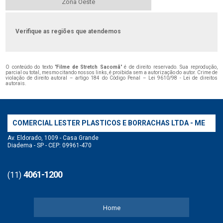
Zona Oeste
Verifique as regiões que atendemos
O conteúdo do texto "
Filme de Stretch Sacomã
" é de direito reservado. Sua reprodução,
parcial ou total, mesmo citando nossos links, é proibida sem a autorização do autor. Crime de
violação de direito autoral – artigo 184 do Código Penal –
Lei 9610/98 - Lei de direitos
autorais
.
COMERCIAL LESTER PLASTICOS E BORRACHAS LTDA - ME
Av. Eldorado, 1009 - Casa Grande
Diadema - SP - CEP: 09961-470
4061-1200
(11)
Home