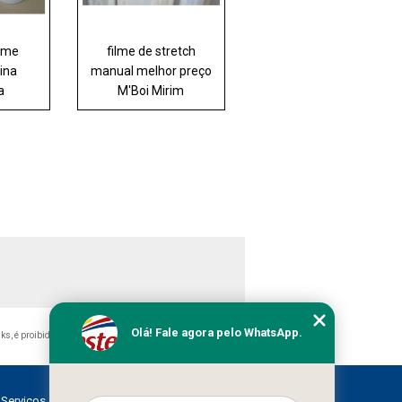
ilme
filme de stretch
ina
manual melhor preço
a
M'Boi Mirim
Olá! Fale agora pelo WhatsApp.
nks, é proibida sem a autorização do autor. Crime de violação
Serviços
Contato
Mapa do site