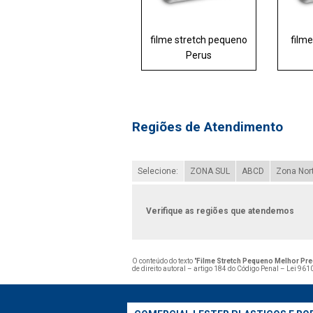
filme stretch pequeno
filme
Perus
Regiões de Atendimento
Selecione:
ZONA SUL
ABCD
Zona Nor
Verifique as regiões que atendemos
O conteúdo do texto "
Filme Stretch Pequeno Melhor Pr
de direito autoral – artigo 184 do Código Penal –
Lei 9610