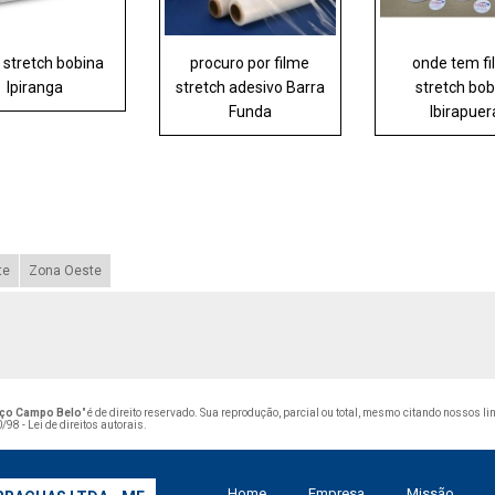
 stretch bobina
procuro por filme
onde tem f
Ipiranga
stretch adesivo Barra
stretch bob
Funda
Ibirapuer
te
Zona Oeste
eço Campo Belo
" é de direito reservado. Sua reprodução, parcial ou total, mesmo citando nossos li
/98 - Lei de direitos autorais
.
Home
Empresa
Missão