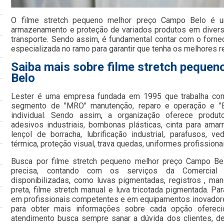
O filme stretch pequeno melhor preço Campo Belo é u
armazenamento e proteção de variados produtos em divers
transporte. Sendo assim, é fundamental contar com o forn
especializada no ramo para garantir que tenha os melhores 
Saiba mais sobre filme stretch peque
Belo
Lester é uma empresa fundada em 1995 que trabalha com
segmento de "MRO" manutenção, reparo e operação e "E
individual. Sendo assim, a organização oferece produt
adesivos industriais, bombonas plásticas, cinta para amarra
lençol de borracha, lubrificação industrial, parafusos, ve
térmica, proteção visual, trava quedas, uniformes profissionai
Busca por filme stretch pequeno melhor preço Campo Be
precisa, contando com os serviços da Comercial 
disponibilizadas, como luvas pigmentadas, registros , mang
preta, filme stretch manual e luva tricotada pigmentada. Pa
em profissionais competentes e em equipamentos inovadore
para obter mais informações sobre cada opção ofereci
atendimento busca sempre sanar a dúvida dos clientes, 