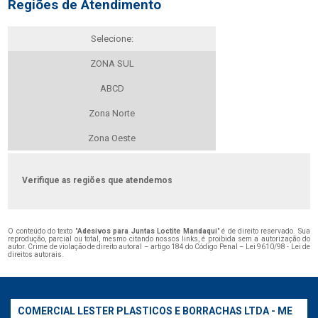
Regiões de Atendimento
Selecione:
ZONA SUL
ABCD
Zona Norte
Zona Oeste
Verifique as regiões que atendemos
O conteúdo do texto "
Adesivos para Juntas Loctite Mandaqui
" é de direito reservado. Sua
reprodução, parcial ou total, mesmo citando nossos links, é proibida sem a autorização do
autor. Crime de violação de direito autoral – artigo 184 do Código Penal –
Lei 9610/98 - Lei de
direitos autorais
.
COMERCIAL LESTER PLASTICOS E BORRACHAS LTDA - ME