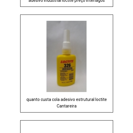
adesivo industrial loctite preço Interlagos
quanto custa cola adesivo estrutural loctite
Cantareira