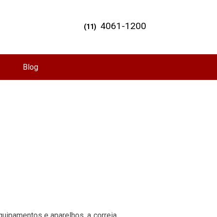
4061-1200
(11)
Blog
uipamentos e aparelhos, a correia