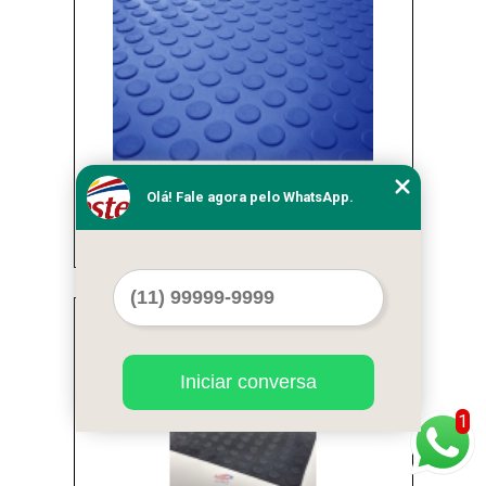
Olá! Fale agora pelo WhatsApp.
piso pastilhado borracha vinílica em manta
Jardim Paulista
Cod.:
13303
Iniciar conversa
1