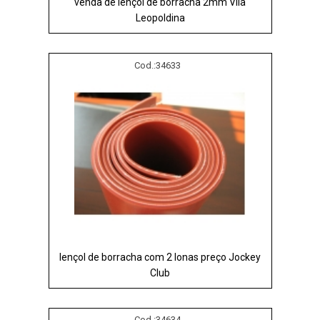
venda de lençol de borracha 2mm Vila
Leopoldina
Cod.:
34633
lençol de borracha com 2 lonas preço Jockey
Club
Cod.:
34634