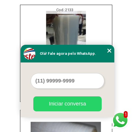
Cod.:
2133
Olá! Fale agora pelo WhatsApp.
fábrica de filme stretch automatico Parque
Residencial da Lapa
Iniciar conversa
1
Cod.:
2134