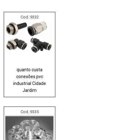
Cod.:
9332
quanto custa
conexões pvc
industrial Cidade
Jardim
Cod.:
9335