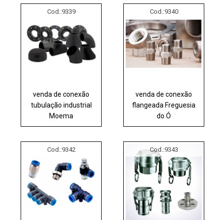
Cod.:
9339
Cod.:
9340
venda de conexão
venda de conexão
tubulação industrial
flangeada Freguesia
Moema
do Ó
Cod.:
9342
Cod.:
9343