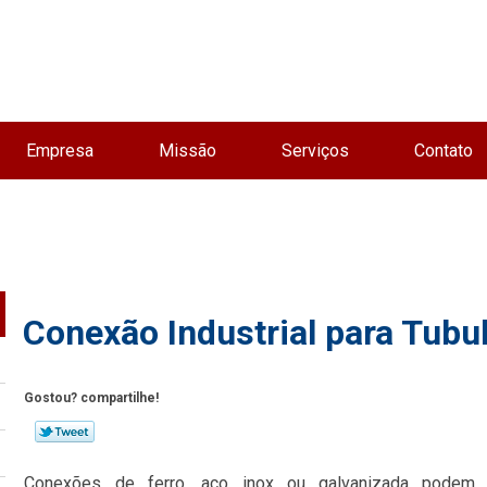
Empresa
Missão
Serviços
Contato
Conexão Industrial para Tubu
Gostou? compartilhe!
Conexões de ferro, aço inox ou galvanizada podem