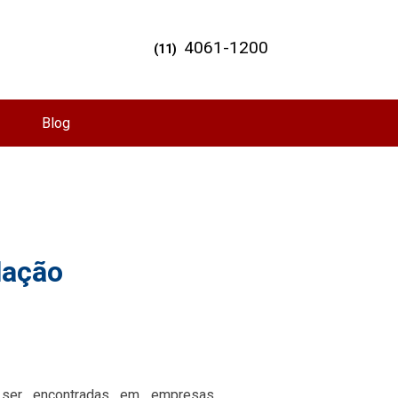
4061-1200
(11)
Blog
lação
 ser encontradas em empresas