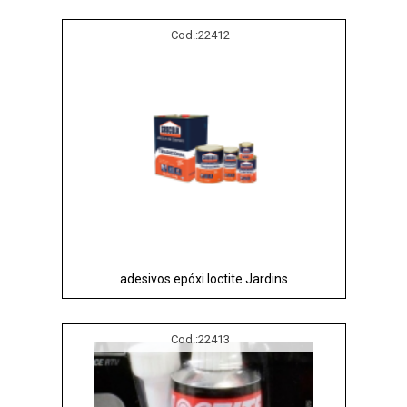
Cod.:
22412
adesivos epóxi loctite Jardins
Cod.:
22413