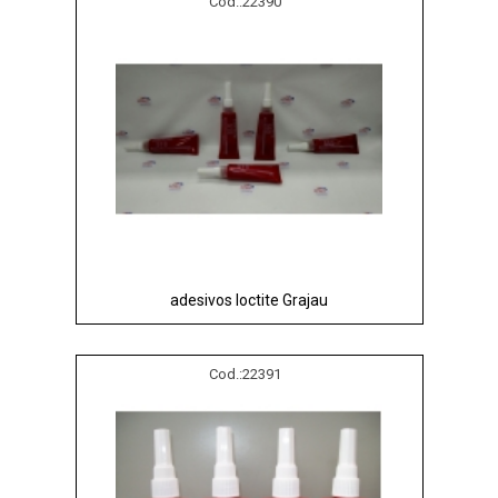
Cod.:
22390
adesivos loctite Grajau
Cod.:
22391