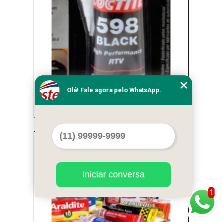
Olá! Fale agora pelo WhatsApp.
venda de adesivo loctite para alta
temperatura Campo Belo
Cod.:
22414
Iniciar conversa
1