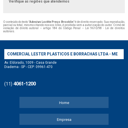
Verifique as regiões que atendemos
O conteúdo do texto "
Adesivo Loctite Preço Brooklin
" é de direito reservado. Sua reprodução,
parcial ou total, mesmo citando nossos links, é proibida sem a autorização do autor. Crime de
violação de direito autoral – artigo 184 do Código Penal –
Lei 9610/98 - Lei de direitos
autorais
.
COMERCIAL LESTER PLASTICOS E BORRACHAS LTDA - ME
Av. Eldorado, 1009 - Casa Grande
Diadema - SP - CEP: 09961-470
4061-1200
(11)
Home
Empresa