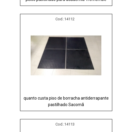
Cod.:
14112
quanto custa piso de borracha antiderrapante
pastilhado Sacomã
Cod.:
14113