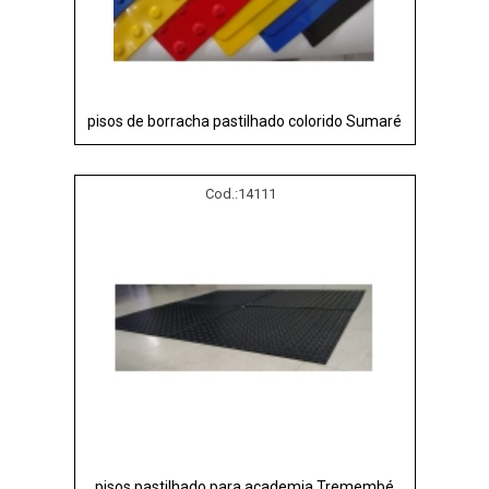
pisos de borracha pastilhado colorido Sumaré
Cod.:
14111
pisos pastilhado para academia Tremembé