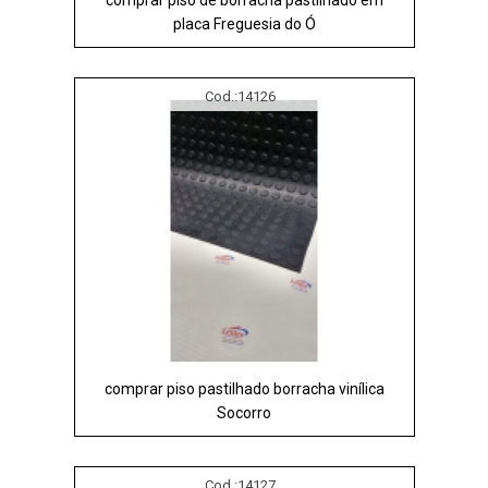
comprar piso de borracha pastilhado em
placa Freguesia do Ó
Cod.:
14126
comprar piso pastilhado borracha vinílica
Socorro
Cod.:
14127