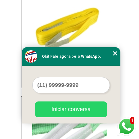
Olá! Fale agora pelo WhatsApp.
cintas de elevação de carga preço Vila
Leopoldina
Cod.:
6683
Iniciar conversa
1