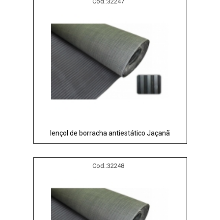
Cod.:
32247
lençol de borracha antiestático Jaçanã
Cod.:
32248