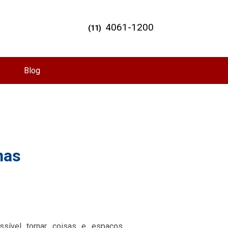
4061-1200
(11)
Blog
nas
sível tornar coisas e espaços