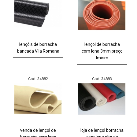
lençóis de borracha
lençol de borracha
bancada Vila Romana
com lona 3mm preço
Imirim
Cod.:
34882
Cod.:
34883
venda de lençol de
loja de lençol borracha
borracha com lona
com lona alto da