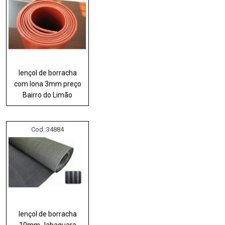
lençol de borracha
com lona 3mm preço
Bairro do Limão
Cod.:
34884
lençol de borracha
10mm Jabaquara