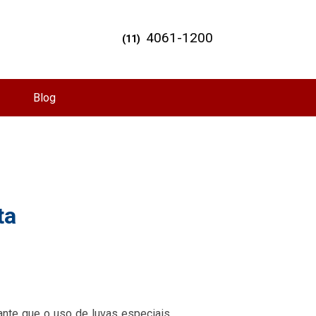
4061-1200
(11)
Blog
ta
ante que o uso de luvas especiais