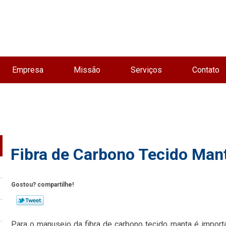
Empresa
Missão
Serviços
Contato
Fibra de Carbono Tecido Man
Gostou? compartilhe!
Para o manuseio da fibra de carbono tecido manta é import