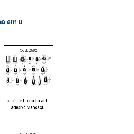
ha em u
Cod.:
2692
perfil de borracha auto
adesivo Mandaqui