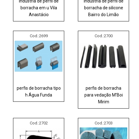
indústria de perfil de
indústria de perfil de
borracha em u Vila
borracha de silicone
Anastácio
Bairro do Limão
Cod.:
2699
Cod.:
2700
perfis de borracha tipo
perfis de borracha
h Água Funda
para vedação M'Boi
Mirim
Cod.:
2702
Cod.:
2703