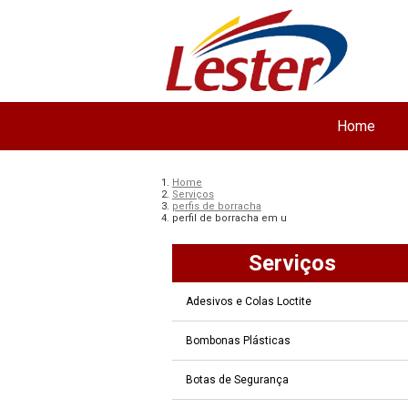
Home
Home
Serviços
perfis de borracha
perfil de borracha em u
Serviços
Adesivos e Colas Loctite
Bombonas Plásticas
Botas de Segurança