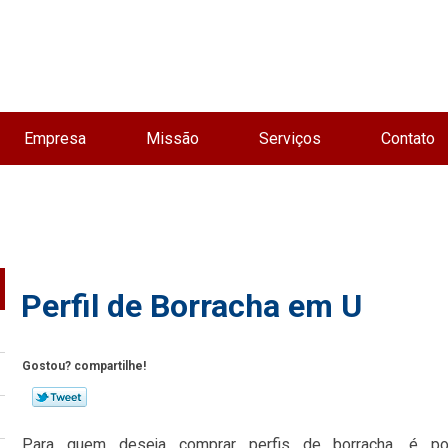
Empresa
Missão
Serviços
Contato
Perfil de Borracha em U
Gostou? compartilhe!
Para quem deseja comprar perfis de borracha, é po