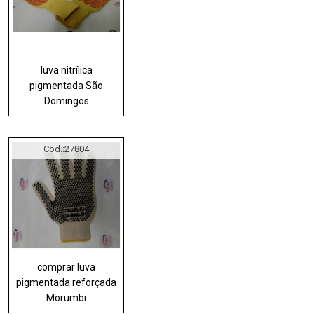
luva nitrílica
pigmentada São
Domingos
Cod.:
27804
comprar luva
pigmentada reforçada
Morumbi