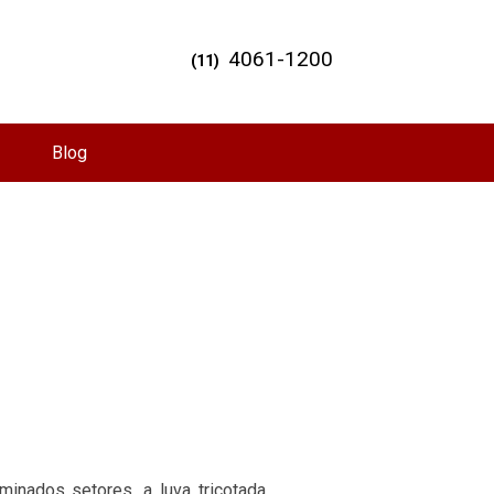
4061-1200
(11)
Blog
nados setores, a luva tricotada