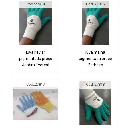
Cod.:
27814
Cod.:
27815
luva kevlar
luva malha
pigmentada preço
pigmentada preço
Jardim Everest
Pedreira
Cod.:
27817
Cod.:
27818