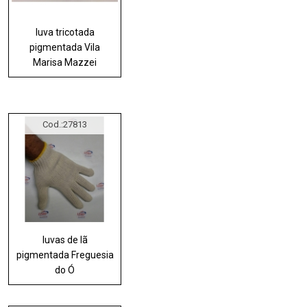
luva tricotada
pigmentada Vila
Marisa Mazzei
Cod.:
27813
luvas de lã
pigmentada Freguesia
do Ó