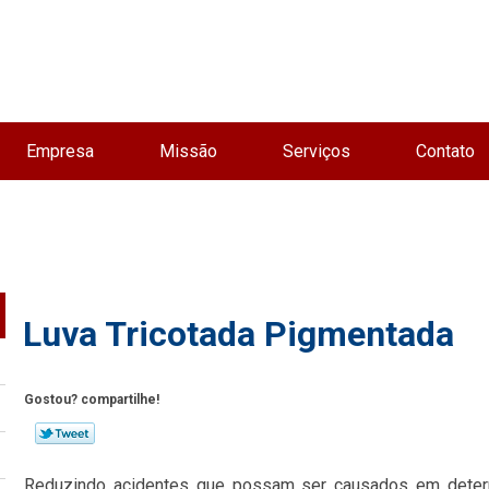
Empresa
Missão
Serviços
Contato
Luva Tricotada Pigmentada
Gostou? compartilhe!
Reduzindo acidentes que possam ser causados em determi