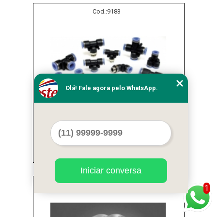
Cod.:
9183
Olá! Fale agora pelo WhatsApp.
venda de conexões pvc industrial Lauzane
Paulista
Iniciar conversa
Cod.:
9184
1