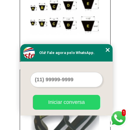
Olá! Fale agora pelo WhatsApp.
correia industrial para máquina Ibirapuera
Cod.:
24814
Iniciar conversa
1