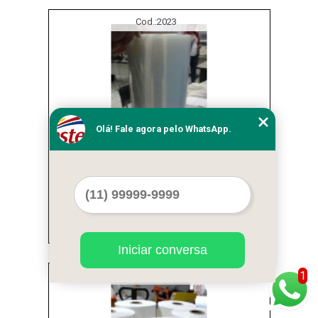
Cod.:
2023
Olá! Fale agora pelo WhatsApp.
fábrica de filme stretch manual Alto de
Pinheiros
Iniciar conversa
1
Cod.:
2024