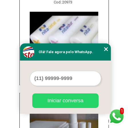
Cod.:
20973
Olá! Fale agora pelo WhatsApp.
tarugo de nylon redondo Serra da Cantareira
Cod.:
20974
Iniciar conversa
1