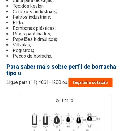
Cinta para elevação;
Tecidos kevlar;
Conexões industriais;
Feltros industriais;
EPIs;
Bombonas plásticas;
Pisos pastilhados;
Papelões hidráulicos;
Válvulas;
Registros;
Peças de borracha.
Para saber mais sobre perfil de borracha
tipo u
Ligue para
(11) 4061-1200
ou
faça uma cotação
Cod.:
2210