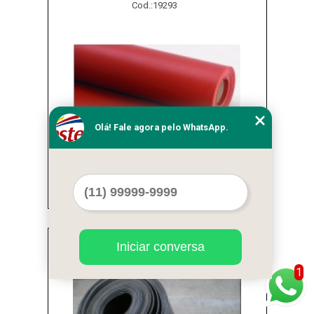
Cod.:
19293
Olá! Fale agora pelo WhatsApp.
lençóis de borracha nitrílica Limão
Cod.:
19294
Iniciar conversa
1