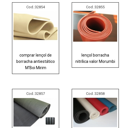
Cod.:
32854
Cod.:
32855
comprar lençol de
lençol borracha
borracha antiestático
nitrílica valor Morumbi
M'Boi Mirim
Cod.:
32857
Cod.:
32858