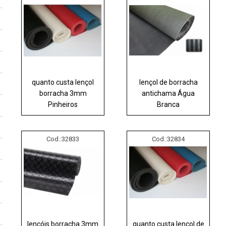
quanto custa lençol
lençol de borracha
borracha 3mm
antichama Água
Pinheiros
Branca
Cod.:
32833
Cod.:
32834
lençóis borracha 3mm
quanto custa lençol de