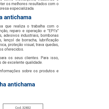
bter os melhores resultados com o
presa especializada.
ha antichama
 que realiza o trabalha com o
ão, reparo e operação e "EPI's"
s, adesivos industriais, bombonas
s, lençol de borracha, lubrificação
mica, proteção visual, trava quedas,
os oferecidos.
ara os seus clientes. Para isso,
s de excelente qualidade.
informações sobre os produtos e
cha antichama
Cod.:
32832