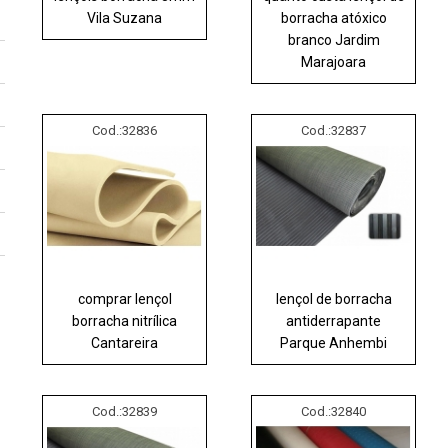
Vila Suzana
borracha atóxico
branco Jardim
Marajoara
Cod.:
32836
Cod.:
32837
comprar lençol
lençol de borracha
borracha nitrílica
antiderrapante
Cantareira
Parque Anhembi
Cod.:
32839
Cod.:
32840