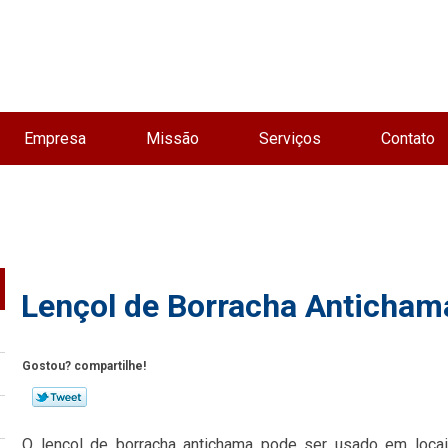
Empresa
Missão
Serviços
Contato
Lençol de Borracha Anticham
Gostou? compartilhe!
O lençol de borracha antichama pode ser usado em locais