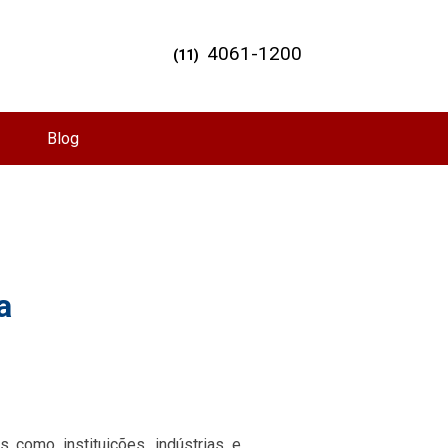
4061-1200
(11)
Blog
a
 como instituições, indústrias e