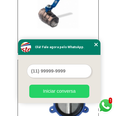
registro para irrigação Itaim Bibi
Olá! Fale agora pelo WhatsApp.
Cod.:
16314
Iniciar conversa
1