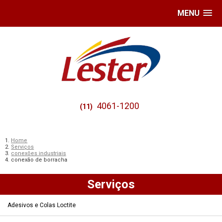
MENU
4061-1200
(11)
Home
Serviços
conexões industriais
conexão de borracha
Serviços
Adesivos e Colas Loctite