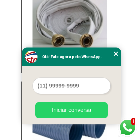
Olá! Fale agora pelo WhatsApp.
mangueiras de incêndio industrial Morumbi
Cod.:
4283
Iniciar conversa
1