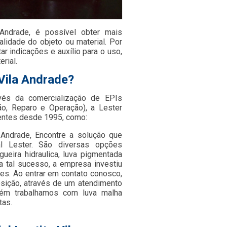
a Andrade, é possível obter mais
alidade do objeto ou material. Por
r indicações e auxílio para o uso,
rial.
 Vila Andrade?
avés da comercialização de EPIs
o, Reparo e Operação), a Lester
entes desde 1995, como:
a Andrade, Encontre a solução que
l Lester. São diversas opções
ueira hidraulica, luva pigmentada
ra tal sucesso, a empresa investiu
s. Ao entrar em contato conosco,
sição, através de um atendimento
ém trabalhamos com luva malha
tas.