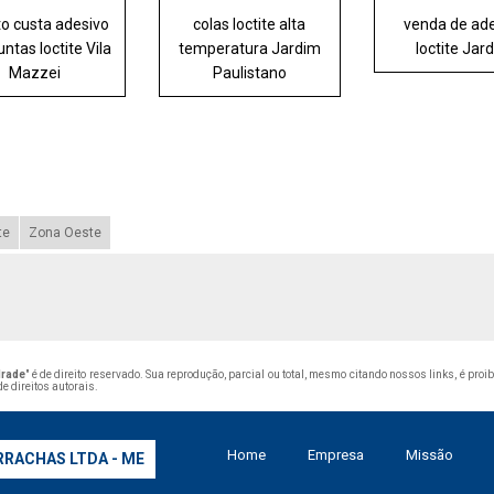
o custa adesivo
colas loctite alta
venda de ad
untas loctite Vila
temperatura Jardim
loctite Jar
Mazzei
Paulistano
te
Zona Oeste
drade
" é de direito reservado. Sua reprodução, parcial ou total, mesmo citando nossos links, é proi
de direitos autorais
.
Home
Empresa
Missão
RRACHAS LTDA - ME