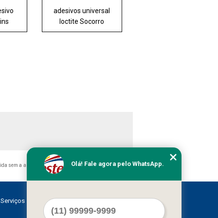
esivo
adesivos universal
dins
loctite Socorro
Olá! Fale agora pelo WhatsApp.
bida sem a autorização do autor. Crime de violação de direito
Serviços
Contato
Mapa do site