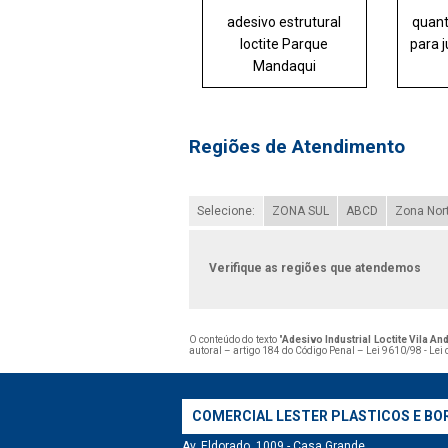
adesivo estrutural
quant
loctite Parque
para j
Mandaqui
Regiões de Atendimento
Selecione:
ZONA SUL
ABCD
Zona Nor
Verifique as regiões que atendemos
O conteúdo do texto "
Adesivo Industrial Loctite Vila An
autoral – artigo 184 do Código Penal –
Lei 9610/98 - Lei 
COMERCIAL LESTER PLASTICOS E BO
Av. Eldorado, 1009 - Casa Grande