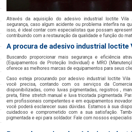
Através da aquisição do adesivo industrial loctite Vil
segurança, caso algum acidente ou problema interfira na qu
isso, é ideal contar com especialistas que possam apresenta
contribuindo com a restauração da qualidade e função do mate
A procura de adesivo industrial loctite
Buscando proporcionar mais segurança e eficiência atr
(Equipamentos de Proteção Individual) e MRO (Manutençã
oferece as melhores marcas de equipamentos para seus cli
Caso esteja procurando por adesivo industrial loctite Vil
você precisa, contando com os serviços da Comercia
disponibilizadas, como luvas pigmentadas, registros , mang
preta, filme stretch manual e luva tricotada pigmentada. Pa
em profissionais competentes e em equipamentos inovadore
você poderá esclarecer suas dúvidas. Estamos à sua dispo
cuidadoso e comprometido com a sua satisfação. Tamb
pigmentada e epi para soldador. Fale com nossos especialis