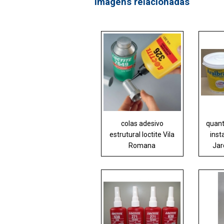
Imagens relacionadas
colas adesivo
quant
estrutural loctite Vila
inst
Romana
Jar