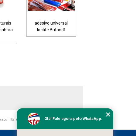
turais
adesivo universal
Senhora
loctite Butantã
Olá! Fale agora pelo WhatsApp.
ossos links, é proibida sem a autorização do autor. Crime de