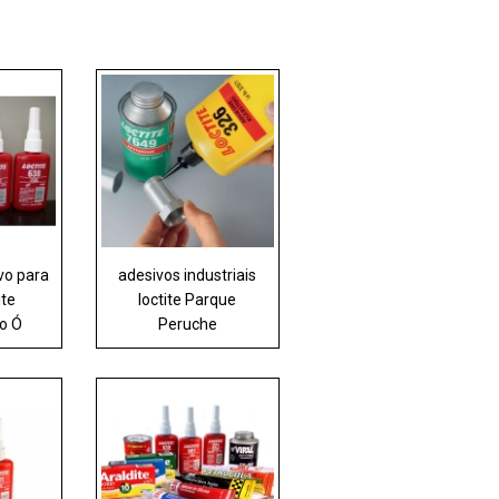
vo para
adesivos industriais
ite
loctite Parque
do Ó
Peruche