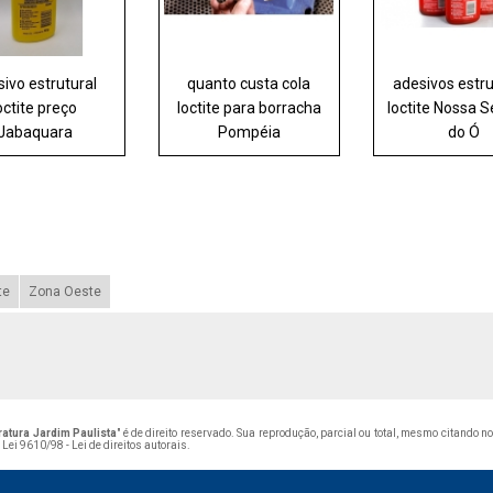
ivo estrutural
quanto custa cola
adesivos estru
octite preço
loctite para borracha
loctite Nossa 
Jabaquara
Pompéia
do Ó
te
Zona Oeste
ratura Jardim Paulista
" é de direito reservado. Sua reprodução, parcial ou total, mesmo citando n
–
Lei 9610/98 - Lei de direitos autorais
.