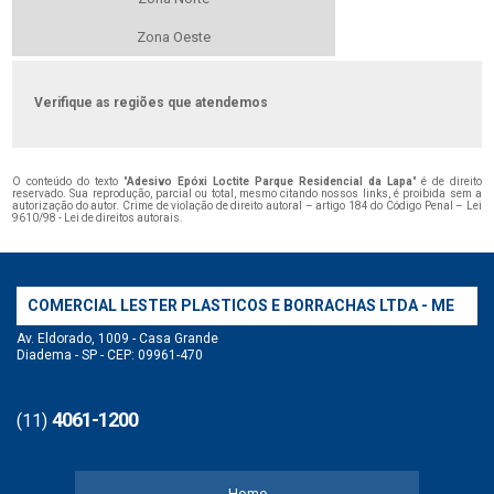
Zona Oeste
Verifique as regiões que atendemos
O conteúdo do texto "
Adesivo Epóxi Loctite Parque Residencial da Lapa
" é de direito
reservado. Sua reprodução, parcial ou total, mesmo citando nossos links, é proibida sem a
autorização do autor. Crime de violação de direito autoral – artigo 184 do Código Penal –
Lei
9610/98 - Lei de direitos autorais
.
COMERCIAL LESTER PLASTICOS E BORRACHAS LTDA - ME
Av. Eldorado, 1009 - Casa Grande
Diadema - SP - CEP: 09961-470
4061-1200
(11)
Home