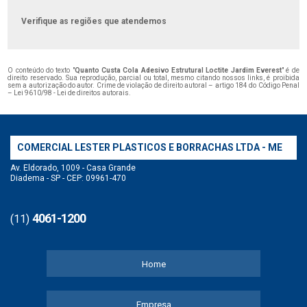
Verifique as regiões que atendemos
O conteúdo do texto "
Quanto Custa Cola Adesivo Estrutural Loctite Jardim Everest
" é de
direito reservado. Sua reprodução, parcial ou total, mesmo citando nossos links, é proibida
sem a autorização do autor. Crime de violação de direito autoral – artigo 184 do Código Penal
–
Lei 9610/98 - Lei de direitos autorais
.
COMERCIAL LESTER PLASTICOS E BORRACHAS LTDA - ME
Av. Eldorado, 1009 - Casa Grande
Diadema - SP - CEP: 09961-470
4061-1200
(11)
Home
Empresa