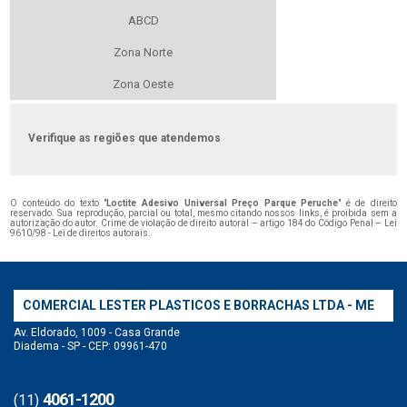
ABCD
Zona Norte
Zona Oeste
Verifique as regiões que atendemos
O conteúdo do texto "
Loctite Adesivo Universal Preço Parque Peruche
" é de direito
reservado. Sua reprodução, parcial ou total, mesmo citando nossos links, é proibida sem a
autorização do autor. Crime de violação de direito autoral – artigo 184 do Código Penal –
Lei
9610/98 - Lei de direitos autorais
.
COMERCIAL LESTER PLASTICOS E BORRACHAS LTDA - ME
Av. Eldorado, 1009 - Casa Grande
Diadema - SP - CEP: 09961-470
4061-1200
(11)