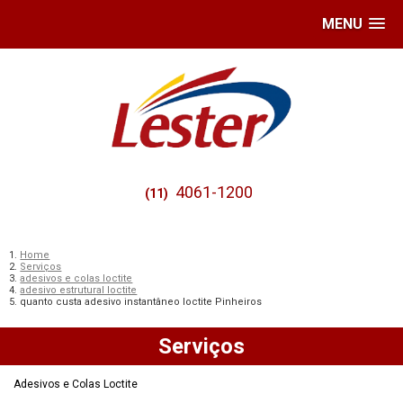
MENU
4061-1200
(11)
Home
Serviços
adesivos e colas loctite
adesivo estrutural loctite
quanto custa adesivo instantâneo loctite Pinheiros
Serviços
Adesivos e Colas Loctite