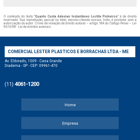
O conteúdo do texto "
Quanto Custa Adesivo Instantâneo Loctite Pinheiros
" é de direito
reservado. Sua reprodução, parcial ou total, mesmo citando nossos links, é proibida sem a
autorização do autor. Crime de violação de direito autoral – artigo 184 do Código Penal –
Lei
9610/98 - Lei de direitos autorais
.
COMERCIAL LESTER PLASTICOS E BORRACHAS LTDA - ME
Av. Eldorado, 1009 - Casa Grande
Diadema - SP - CEP: 09961-470
4061-1200
(11)
Home
Empresa