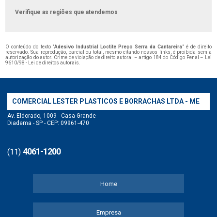
Verifique as regiões que atendemos
O conteúdo do texto "
Adesivo Industrial Loctite Preço Serra da Cantareira
" é de direito
reservado. Sua reprodução, parcial ou total, mesmo citando nossos links, é proibida sem a
autorização do autor. Crime de violação de direito autoral – artigo 184 do Código Penal –
Lei
9610/98 - Lei de direitos autorais
.
COMERCIAL LESTER PLASTICOS E BORRACHAS LTDA - ME
Av. Eldorado, 1009 - Casa Grande
Diadema - SP - CEP: 09961-470
4061-1200
(11)
Home
Empresa