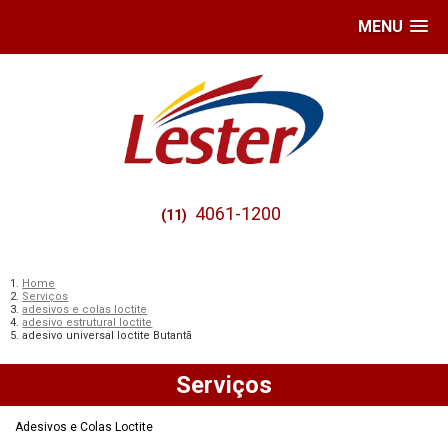
MENU
4061-1200
(11)
Home
Serviços
adesivos e colas loctite
adesivo estrutural loctite
adesivo universal loctite Butantã
Serviços
Adesivos e Colas Loctite