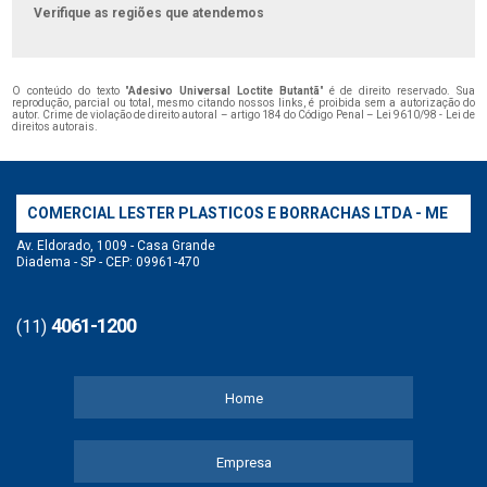
Verifique as regiões que atendemos
O conteúdo do texto "
Adesivo Universal Loctite Butantã
" é de direito reservado. Sua
reprodução, parcial ou total, mesmo citando nossos links, é proibida sem a autorização do
autor. Crime de violação de direito autoral – artigo 184 do Código Penal –
Lei 9610/98 - Lei de
direitos autorais
.
COMERCIAL LESTER PLASTICOS E BORRACHAS LTDA - ME
Av. Eldorado, 1009 - Casa Grande
Diadema - SP - CEP: 09961-470
4061-1200
(11)
Home
Empresa