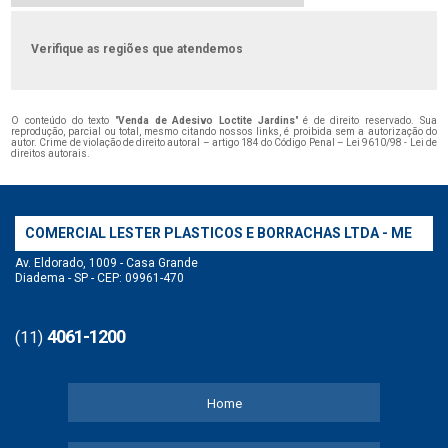
Verifique as regiões que atendemos
O conteúdo do texto "
Venda de Adesivo Loctite Jardins
" é de direito reservado. Sua
reprodução, parcial ou total, mesmo citando nossos links, é proibida sem a autorização do
autor. Crime de violação de direito autoral – artigo 184 do Código Penal –
Lei 9610/98 - Lei de
direitos autorais
.
COMERCIAL LESTER PLASTICOS E BORRACHAS LTDA - ME
Av. Eldorado, 1009 - Casa Grande
Diadema - SP - CEP: 09961-470
4061-1200
(11)
Home