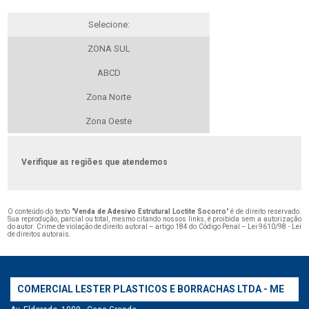
Selecione:
ZONA SUL
ABCD
Zona Norte
Zona Oeste
Verifique as regiões que atendemos
O conteúdo do texto "
Venda de Adesivo Estrutural Loctite Socorro
" é de direito reservado.
Sua reprodução, parcial ou total, mesmo citando nossos links, é proibida sem a autorização
do autor. Crime de violação de direito autoral – artigo 184 do Código Penal –
Lei 9610/98 - Lei
de direitos autorais
.
COMERCIAL LESTER PLASTICOS E BORRACHAS LTDA - ME