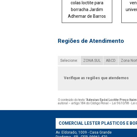
colas loctite para
ven
borracha Jardim
univer
Adhemar de Barros
Regiões de Atendimento
Selecione:
ZONA SUL
ABCD
Zona Nor
Verifique as regiões que atendemos
O conteúdo do texto "
Adesivo Epóxi Loctite Preço Itaim
autoral – artigo 184 do Código Penal –
Lei 9610/98 - Lei 
COMERCIAL LESTER PLASTICOS E BO
Av. Eldorado, 1009 - Casa Grande
Diadema - SP - CEP: 09961-470