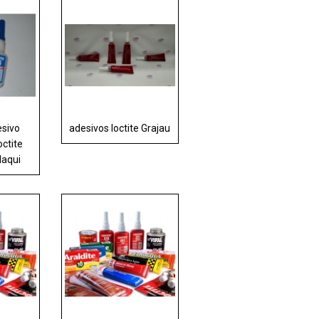
esivo
adesivos loctite Grajau
octite
aqui