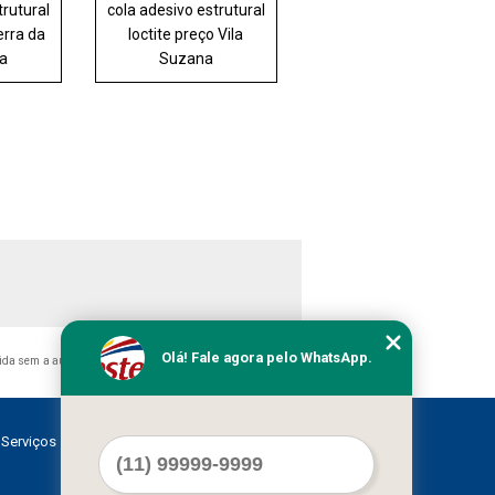
trutural
cola adesivo estrutural
erra da
loctite preço Vila
ra
Suzana
Olá! Fale agora pelo WhatsApp.
bida sem a autorização do autor. Crime de violação de direito
Serviços
Contato
Mapa do site