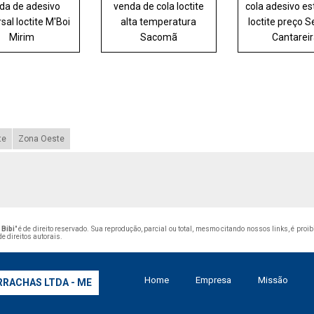
da de adesivo
venda de cola loctite
cola adesivo es
sal loctite M'Boi
alta temperatura
loctite preço S
Mirim
Sacomã
Cantarei
te
Zona Oeste
 Bibi
" é de direito reservado. Sua reprodução, parcial ou total, mesmo citando nossos links, é proi
de direitos autorais
.
Home
Empresa
Missão
RRACHAS LTDA - ME