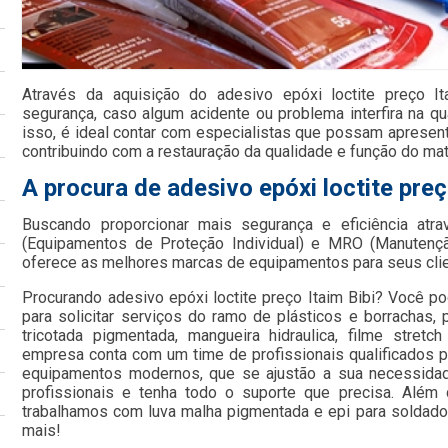
Através da aquisição do adesivo epóxi loctite preço It
segurança, caso algum acidente ou problema interfira na qu
isso, é ideal contar com especialistas que possam apresenta
contribuindo com a restauração da qualidade e função do mate
A procura de adesivo epóxi loctite preç
Buscando proporcionar mais segurança e eficiência atr
(Equipamentos de Proteção Individual) e MRO (Manutençã
oferece as melhores marcas de equipamentos para seus cli
Procurando adesivo epóxi loctite preço Itaim Bibi? Você p
para solicitar serviços do ramo de plásticos e borrachas, p
tricotada pigmentada, mangueira hidraulica, filme stret
empresa conta com um time de profissionais qualificados pa
equipamentos modernos, que se ajustão a sua necessida
profissionais e tenha todo o suporte que precisa. Além
trabalhamos com luva malha pigmentada e epi para soldador
mais!