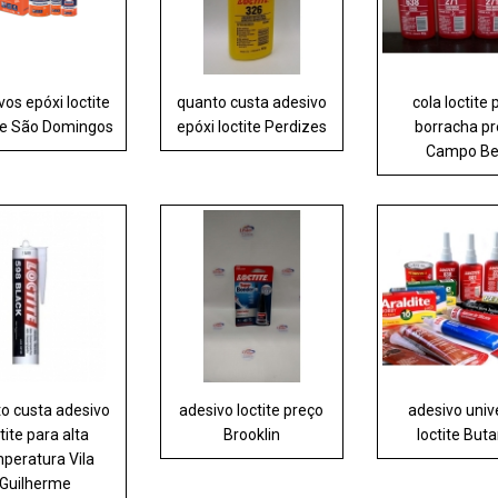
vos epóxi loctite
quanto custa adesivo
cola loctite 
e São Domingos
epóxi loctite Perdizes
borracha p
Campo Be
o custa adesivo
adesivo loctite preço
adesivo univ
tite para alta
Brooklin
loctite But
peratura Vila
Guilherme