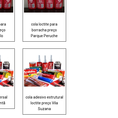
para
cola loctite para
reço
borracha preço
lo
Parque Peruche
ersal
cola adesivo estrutural
antã
loctite preço Vila
Suzana