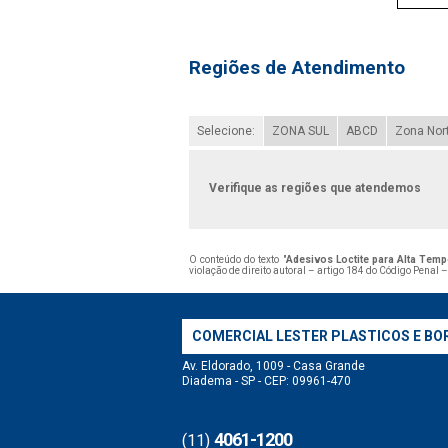
Regiões de Atendimento
Selecione:
ZONA SUL
ABCD
Zona Nor
Verifique as regiões que atendemos
O conteúdo do texto "
Adesivos Loctite para Alta Tem
violação de direito autoral – artigo 184 do Código Penal 
COMERCIAL LESTER PLASTICOS E BO
Av. Eldorado, 1009 - Casa Grande
Diadema - SP - CEP: 09961-470
4061-1200
(11)