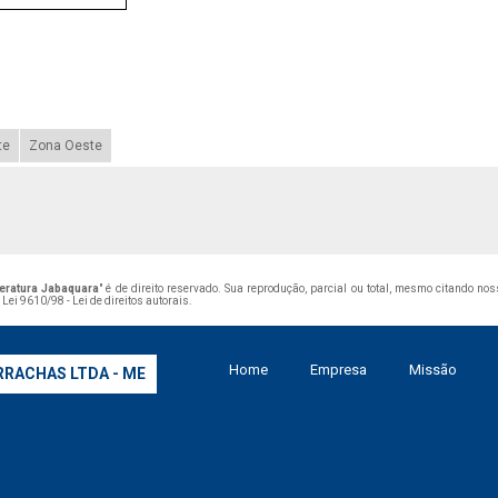
te
Zona Oeste
peratura Jabaquara
" é de direito reservado. Sua reprodução, parcial ou total, mesmo citando no
–
Lei 9610/98 - Lei de direitos autorais
.
Home
Empresa
Missão
RRACHAS LTDA - ME