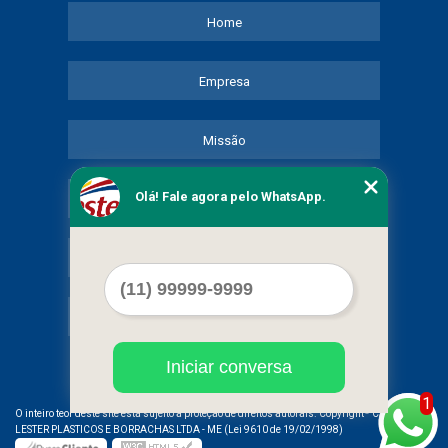
Home
Empresa
Missão
Olá! Fale agora pelo WhatsApp.
Serviços
Contato
Mapa do site
Iniciar conversa
1
©
O inteiro teor deste site está sujeito à proteção de direitos autorais. Copyright
COMERCIAL
LESTER PLASTICOS E BORRACHAS LTDA - ME (Lei 9610 de 19/02/1998)