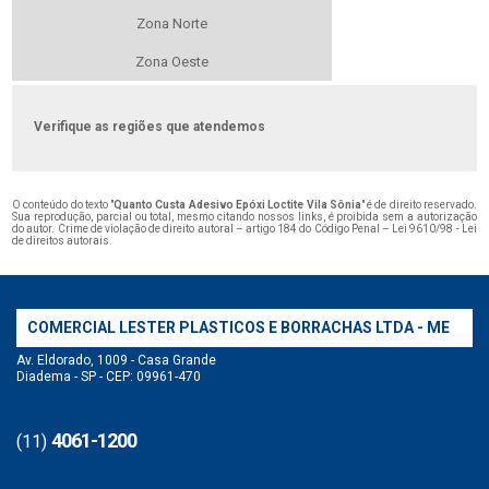
Zona Norte
Zona Oeste
Verifique as regiões que atendemos
O conteúdo do texto "
Quanto Custa Adesivo Epóxi Loctite Vila Sônia
" é de direito reservado.
Sua reprodução, parcial ou total, mesmo citando nossos links, é proibida sem a autorização
do autor. Crime de violação de direito autoral – artigo 184 do Código Penal –
Lei 9610/98 - Lei
de direitos autorais
.
COMERCIAL LESTER PLASTICOS E BORRACHAS LTDA - ME
Av. Eldorado, 1009 - Casa Grande
Diadema - SP - CEP: 09961-470
4061-1200
(11)