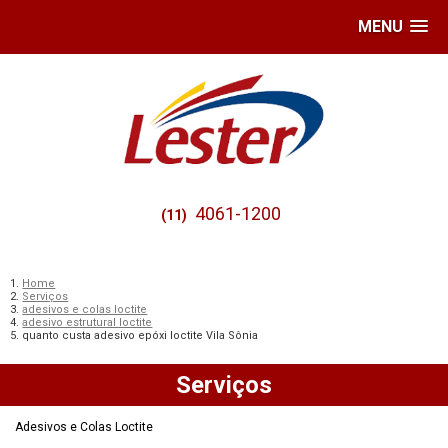
MENU
4061-1200
(11)
Home
Serviços
adesivos e colas loctite
adesivo estrutural loctite
quanto custa adesivo epóxi loctite Vila Sônia
Serviços
Adesivos e Colas Loctite