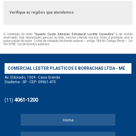
Verifique as regiões que atendemos
O conteúdo do texto "
Quanto Custa Adesivo Estrutural Loctite Carandiru
" é de direito
reservado. Sua reprodução, parcial ou total, mesmo citando nossos links, é proibida sem a
autorização do autor. Crime de violação de direito autoral – artigo 184 do Código Penal –
Lei
9610/98 - Lei de direitos autorais
.
COMERCIAL LESTER PLASTICOS E BORRACHAS LTDA - ME
Av. Eldorado, 1009 - Casa Grande
Diadema - SP - CEP: 09961-470
4061-1200
(11)
Home