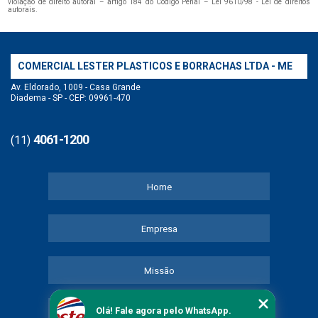
violação de direito autoral – artigo 184 do Código Penal –
Lei 9610/98 - Lei de direitos
autorais
.
COMERCIAL LESTER PLASTICOS E BORRACHAS LTDA - ME
Av. Eldorado, 1009 - Casa Grande
Diadema - SP - CEP: 09961-470
4061-1200
(11)
Home
Empresa
Missão
Olá! Fale agora pelo WhatsApp.
Serviços