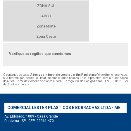
ZONA SUL
ABCD
Zona Norte
Zona Oeste
Verifique as regiões que atendemos
O conteúdo do texto "
Adesivos Industriais Loctite Jardim Paulistano
" é de direito reservado.
Sua reprodução, parcial ou total, mesmo citando nossos links, é proibida sem a autorização
do autor. Crime de violação de direito autoral – artigo 184 do Código Penal –
Lei 9610/98 - Lei
de direitos autorais
.
COMERCIAL LESTER PLASTICOS E BORRACHAS LTDA - ME
Av. Eldorado, 1009 - Casa Grande
Diadema - SP - CEP: 09961-470